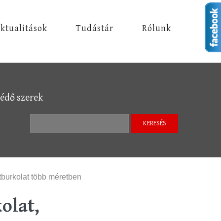
ktualitások
Tudástár
Rólunk
védő szerek
Keresés űrlap
tburkolat több méretben
olat,