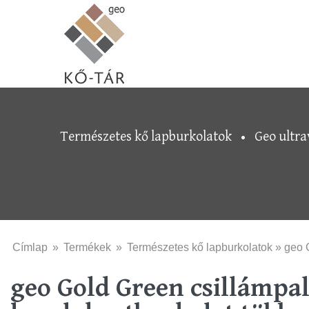
Skip to navigation
Ugrás a tartalomra
Természetes kő lapburkolatok
Geo ultra
Jelenlegi hely
Címlap
»
Termékek
»
Természetes kő lapburkolatok
» geo G
geo Gold Green csillámpal