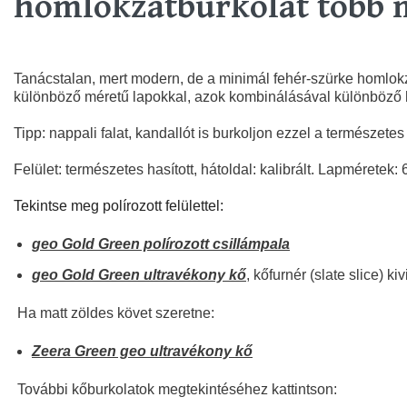
homlokzatburkolat több 
Tanácstalan, mert modern, de a minimál fehér-szürke homlokz
különböző méretű lapokkal, azok kombinálásával különböző ha
Tipp: nappali falat, kandallót is burkoljon ezzel a természetes
Felület: természetes hasított, hátoldal: kalibrált. Lapmérete
Tekintse meg polírozott felülettel:
geo Gold Green polírozott csillámpala
geo Gold Green ultravékony kő
, kőfurnér (slate slice) ki
Ha matt zöldes követ szeretne:
Zeera Green geo ultravékony kő
További kőburkolatok megtekintéséhez kattintson: