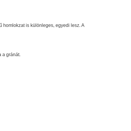
 homlokzat is különleges, egyedi lesz. A
 a gránát.