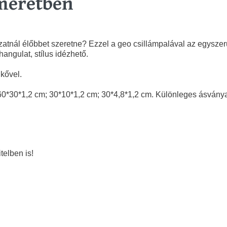
méretben
atnál élőbbet szeretne? Ezzel a geo csillámpalával az egyszerű
ngulat, stílus idézhető.
 kővel.
k: 60*30*1,2 cm; 30*10*1,2 cm; 30*4,8*1,2 cm. Különleges ásványa
vitelben is!