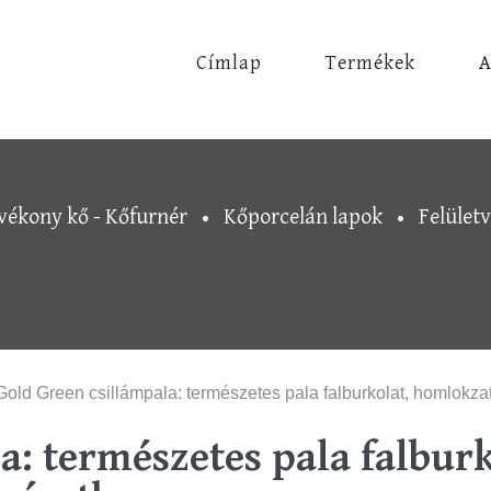
Címlap
Termékek
A
vékony kő - Kőfurnér
Kőporcelán lapok
Felület
old Green csillámpala: természetes pala falburkolat, homlokza
a: természetes pala falburk