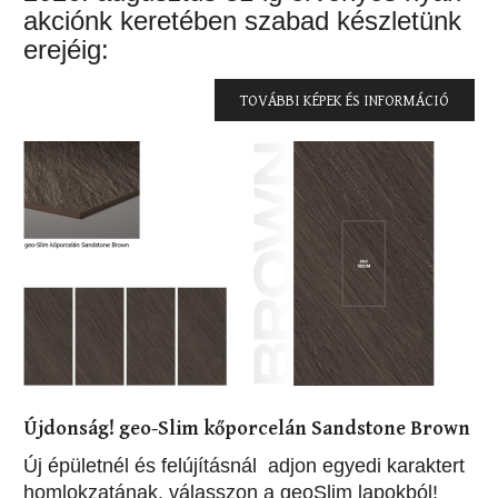
akciónk keretében szabad készletünk
erejéig:
TOVÁBBI KÉPEK ÉS INFORMÁCIÓ
Újdonság! geo-Slim kőporcelán Sandstone Brown
Új épületnél és felújításnál adjon egyedi karaktert
homlokzatának, válasszon a geoSlim lapokból!