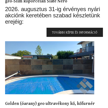
geo-Slim kőporcelán Slate Nero
2026. augusztus 31-ig érvényes nyári
akciónk keretében szabad készletünk
erejéig:
TOVÁBBI KÉPEK ÉS INFORMÁCIÓ
Golden (óarany) geo ultravékony kő, kőfurnér