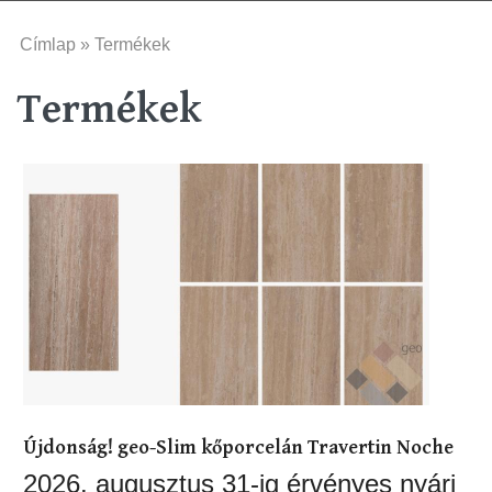
Jelenlegi hely
Címlap
» Termékek
Termékek
Újdonság! geo-Slim kőporcelán Travertin Noche
2026. augusztus 31-ig érvényes nyári