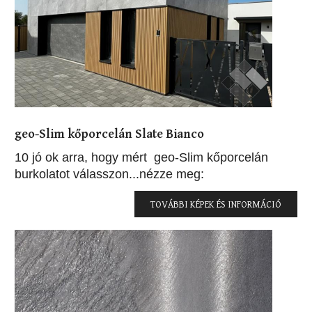
geo-Slim kőporcelán Slate Bianco
10 jó ok arra, hogy mért geo-Slim kőporcelán
burkolatot válasszon...nézze meg:
TOVÁBBI KÉPEK ÉS INFORMÁCIÓ