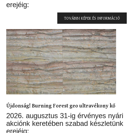
erejéig:
TOVÁBBI KÉPEK ÉS INFORMÁCIÓ
Újdonság! Burning Forest geo ultravékony kő
2026. augusztus 31-ig érvényes nyári
akciónk keretében szabad készletünk
erejéig: