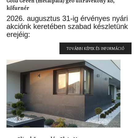
Gold Green (metálpala) geo ultravékony kő,
kőfurnér
2026. augusztus 31-ig érvényes nyári
akciónk keretében szabad készletünk
erejéig:
TOVÁBBI KÉPEK ÉS INFORMÁCIÓ