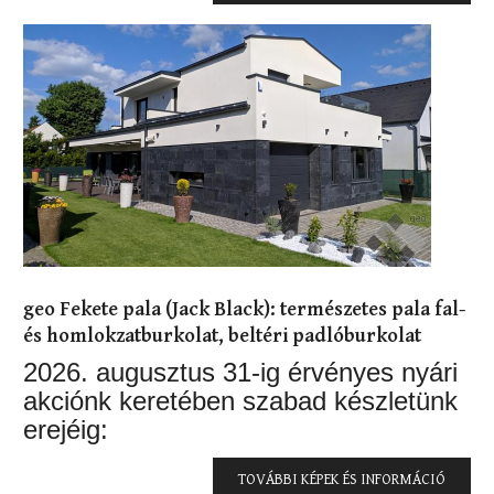
geo Fekete pala (Jack Black): természetes pala fal-
és homlokzatburkolat, beltéri padlóburkolat
2026. augusztus 31-ig érvényes nyári
akciónk keretében szabad készletünk
erejéig:
TOVÁBBI KÉPEK ÉS INFORMÁCIÓ