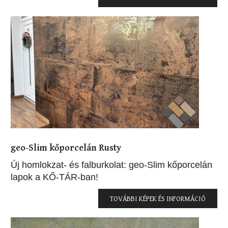
geo-Slim kőporcelán Rusty
Új homlokzat- és falburkolat: geo-Slim kőporcelán
lapok a KŐ-TÁR-ban!
TOVÁBBI KÉPEK ÉS INFORMÁCIÓ