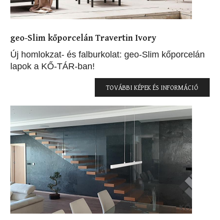
geo-Slim kőporcelán Travertin Ivory
Új homlokzat- és falburkolat: geo-Slim kőporcelán
lapok a KŐ-TÁR-ban!
TOVÁBBI KÉPEK ÉS INFORMÁCIÓ