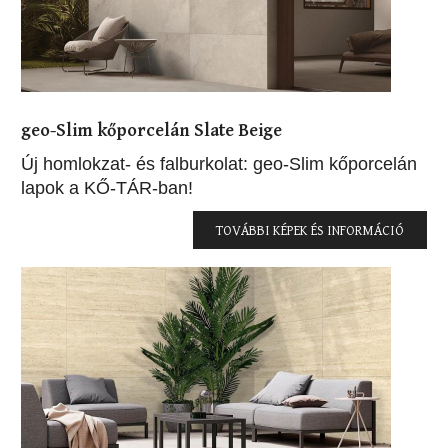
geo-Slim kőporcelán Slate Beige
Új homlokzat- és falburkolat: geo-Slim kőporcelán
lapok a KŐ-TÁR-ban!
TOVÁBBI KÉPEK ÉS INFORMÁCIÓ