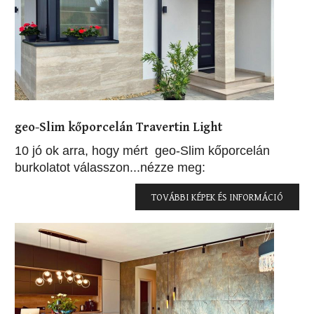
geo-Slim kőporcelán Travertin Light
10 jó ok arra, hogy mért geo-Slim kőporcelán
burkolatot válasszon...nézze meg:
TOVÁBBI KÉPEK ÉS INFORMÁCIÓ