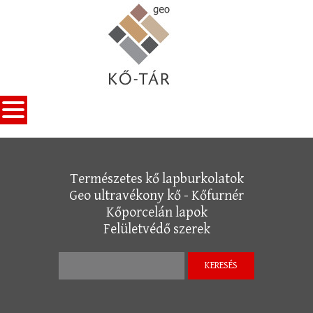
Skip to navigation
Ugrás a tartalomra
Természetes kő lapburkolatok
Geo ultravékony kő - Kőfurnér
Kőporcelán lapok
Felületvédő szerek
Keresés űrlap