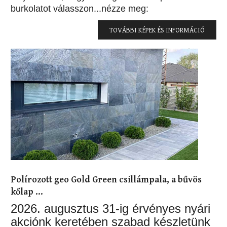
burkolatot válasszon...nézze meg:
TOVÁBBI KÉPEK ÉS INFORMÁCIÓ
Polírozott geo Gold Green csillámpala, a bűvös
kőlap ...
2026. augusztus 31-ig érvényes nyári
akciónk keretében szabad készletünk